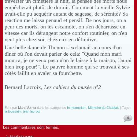
traverser un cimetière la nuit, la pensée des morts nous
empêcherait plutôt de dormir. Comment la vieille Sylvie
avait-elle pu acquérir autant de sagesse, de sérénité? Sa
réaction me laissa penaud et pensif. De nos jours, on a
peur des morts, on les escamote, on s'en débarrasse en
vitesse car ils dérangent notre confort routinier, on n'en
veut plus chez soi, chez eux en définitive.
Une belle dame de Thonon s'exclamait au cours d'un
dîner où l'on devait parler de cela: "Quand mon mari
mourra, je ne veux pas qu'on le laisse à la maison, j'aurai
bien trop peur!". Le pauvre homme qui se trouvait à ses
côtés faillit en avaler sa fourchette.
Bernard Lacroix,
Les cahiers du musée n°2
Écrit par
Marc Vernet
dans les catégories
In memoriam
,
Mémoire du Chablais
| Tags :
la toussaint
,
jean lacroix
0
Les commentaires sont fermés.
> Haut de page