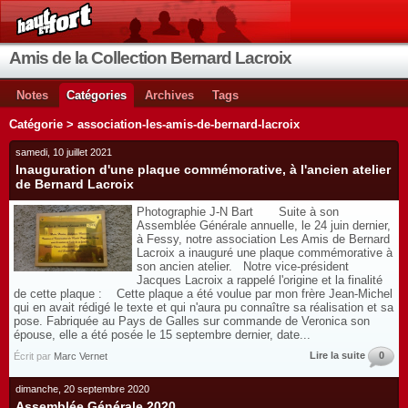
Amis de la Collection Bernard Lacroix
Notes
Catégories
Archives
Tags
Catégorie > association-les-amis-de-bernard-lacroix
samedi, 10 juillet 2021
Inauguration d'une plaque commémorative, à l'ancien atelier
de Bernard Lacroix
Photographie J-N Bart Suite à son
Assemblée Générale annuelle, le 24 juin dernier,
à Fessy, notre association Les Amis de Bernard
Lacroix a inauguré une plaque commémorative à
son ancien atelier. Notre vice-président
Jacques Lacroix a rappelé l'origine et la finalité
de cette plaque : Cette plaque a été voulue par mon frère Jean-Michel
qui en avait rédigé le texte et qui n'aura pu connaître sa réalisation et sa
pose. Fabriquée au Pays de Galles sur commande de Veronica son
épouse, elle a été posée le 15 septembre dernier, date...
Lire la suite
0
Écrit par
Marc Vernet
dimanche, 20 septembre 2020
Assemblée Générale 2020