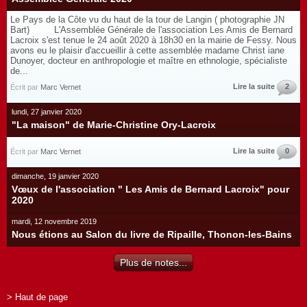
Le Pays de la Côte vu du haut de la tour de Langin ( photographie JN
Bart) L'Assemblée Générale de l'association Les Amis de Bernard
Lacroix s'est tenue le 24 août 2020 à 18h30 en la mairie de Fessy. Nous
avons eu le plaisir d'accueillir à cette assemblée madame Christ iane
Dunoyer, docteur en anthropologie et maître en ethnologie, spécialiste
de...
Lire la suite
2
Écrit par
Marc Vernet
lundi, 27 janvier 2020
"La maison" de Marie-Christine Ory-Lacroix
Lire la suite
0
Écrit par
Marc Vernet
dimanche, 19 janvier 2020
Vœux de l'association " Les Amis de Bernard Lacroix" pour
2020
mardi, 12 novembre 2019
Nous étions au Salon du livre de Ripaille, Thonon-les-Bains
Plus de notes...
> Haut de page