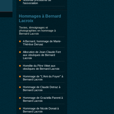
Nouvelle présidente de
l'association
Hommages à Bernard
Lacroix
Textes, témoignages et
photographies en hommage à
Bernard Lacroix
A Bernard, hommage de Marie-
Thérèse Deruaz
Allocution de Jean-Claude Fert
aux obsèques de Bernard
Lacroix
Homélie du Père Vittet aux
obsèques de Bernard Lacroix
Hommage de "L'Ami du Foyer" à
Bernard Lacroix
Hommage de Claude Detraz à
Bernard Lacroix
Hommage de Graziella Parenti à
Bernard Lacroix
Hommage de Nicole Donati à
Bernard Lacroix