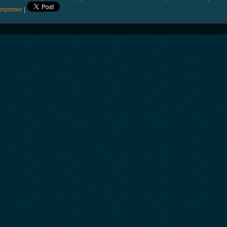
mprimer
|