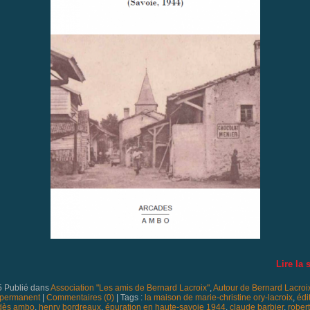
Lire la 
5 Publié dans
Association "Les amis de Bernard Lacroix"
,
Autour de Bernard Lacroi
 permanent
|
Commentaires (0)
| Tags :
la maison de marie-christine ory-lacroix
,
édi
dès ambo
,
henry bordreaux
,
épuration en haute-savoie 1944
,
claude barbier
,
rober