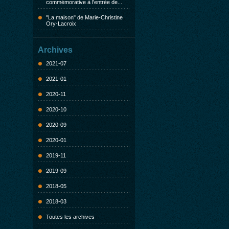
commémorative à l'entrée de...
"La maison" de Marie-Christine
Ory-Lacroix
Archives
2021-07
2021-01
2020-11
2020-10
2020-09
2020-01
2019-11
2019-09
2018-05
2018-03
Toutes les archives