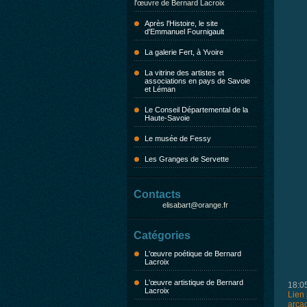
l'œuvre de Bernard Lacroix
Après l'Histoire, le site
d'Emmanuel Fournigault
La galerie Fert, à Yvoire
La vitrine des artistes et
associations en pays de Savoie
et Léman
Le Conseil Départemental de la
Haute-Savoie
Le musée de Fessy
Les Granges de Servette
Contacts
elisabart@orange.fr
Catégories
L'œuvre poétique de Bernard
Lacroix
L'œuvre artistique de Bernard
18:0
Lacroix
Lien
arca