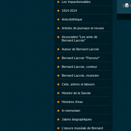
Les Impardonnables
|
I
1914-2014
Anecdothèque
Articles de journaux et revues
Association "Les amis de
Bernard Lacroix"
Autour de Bernard Lacroix
Bernard Lacroix "Passeur"
Bernard Lacroix, conteur
Bernard Lacroix, musicien
Ciels, arbres et labours
Histoire de la Savoie
Histoires d'eau
In memoriam
Jalons biographiques
L'œuvre muséale de Bernard