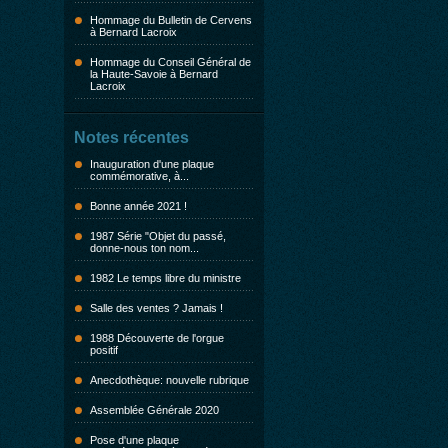
Hommage du Bulletin de Cervens
à Bernard Lacroix
Hommage du Conseil Général de
la Haute-Savoie à Bernard
Lacroix
Notes récentes
Inauguration d'une plaque
commémorative, à...
Bonne année 2021 !
1987 Série "Objet du passé,
donne-nous ton nom...
1982 Le temps libre du ministre
Salle des ventes ? Jamais !
1988 Découverte de l'orgue
positif
Anecdothèque: nouvelle rubrique
Assemblée Générale 2020
Pose d'une plaque