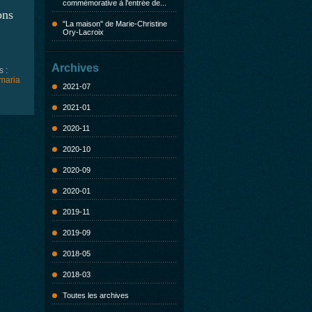
commémorative à l'entrée de...
ons
"La maison" de Marie-Christine
Ory-Lacroix
Archives
s :
maria
2021-07
2021-01
2020-11
2020-10
2020-09
2020-01
2019-11
2019-09
2018-05
2018-03
Toutes les archives