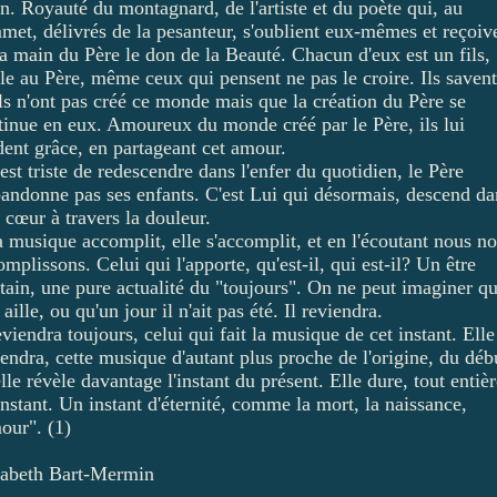
in. Royauté du montagnard, de l'artiste et du poète qui, au
met, délivrés de la pesanteur, s'oublient eux-mêmes et reçoiv
la main du Père le don de la Beauté. Chacun d'eux est un fils,
èle au Père, même ceux qui pensent ne pas le croire. Ils savent
ils n'ont pas créé ce monde mais que la création du Père se
tinue en eux. Amoureux du monde créé par le Père, ils lui
dent grâce, en partageant cet amour.
 est triste de redescendre dans l'enfer du quotidien, le Père
bandonne pas ses enfants. C'est Lui qui désormais, descend da
 cœur à travers la douleur.
a musique accomplit, elle s'accomplit, et en l'écoutant nous n
mplissons. Celui qui l'apporte, qu'est-il, qui est-il? Un être
tain, une pure actualité du "toujours". On ne peut imaginer qu'
 aille, ou qu'un jour il n'ait pas été. Il reviendra.
eviendra toujours, celui qui fait la musique de cet instant. Elle
iendra, cette musique d'autant plus proche de l'origine, du déb
lle révèle davantage l'instant du présent. Elle dure, tout entièr
instant. Un instant d'éternité, comme la mort, la naissance,
our". (1)
sabeth Bart-Mermin