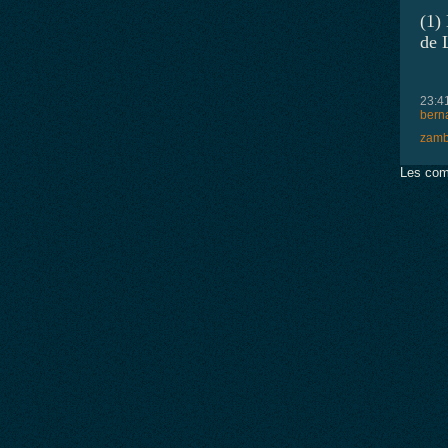
(1)
de 
23:4
berna
zamb
Les com