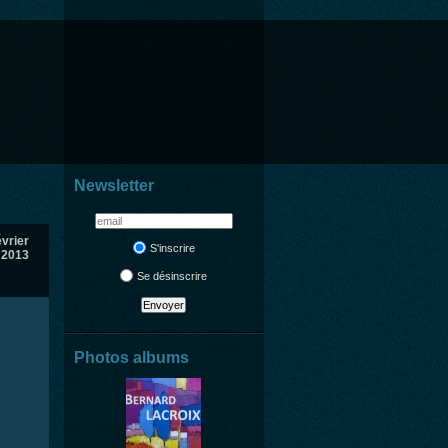
Newsletter
évrier
S'inscrire
2013
Se désinscrire
Photos albums