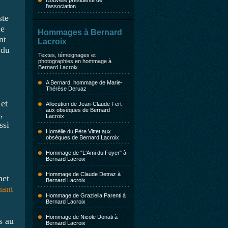
Nouvelle présidente de
l'association
ste
le
Hommages à Bernard
nt
Lacroix
 du
Textes, témoignages et
photographies en hommage à
Bernard Lacroix
A Bernard, hommage de Marie-
Thérèse Deruaz
 et
Allocution de Jean-Claude Fert
aux obsèques de Bernard
,
Lacroix
ssi
Homélie du Père Vittet aux
obsèques de Bernard Lacroix
Hommage de "L'Ami du Foyer" à
Bernard Lacroix
Hommage de Claude Detraz à
met
Bernard Lacroix
hant
Hommage de Graziella Parenti à
Bernard Lacroix
Hommage de Nicole Donati à
s au
Bernard Lacroix