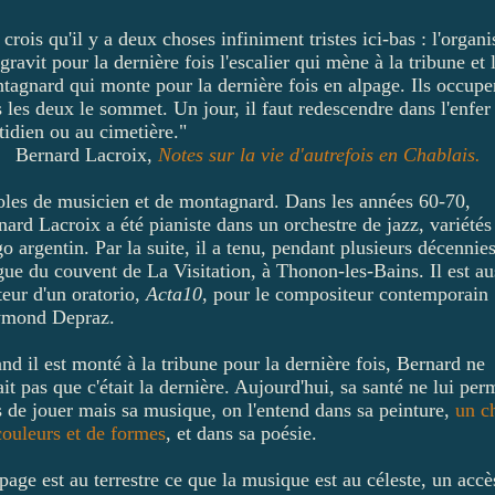
 crois qu'il y a deux choses infiniment tristes ici-bas : l'organi
gravit pour la dernière fois l'escalier qui mène à la tribune et 
tagnard qui monte pour la dernière fois en alpage. Ils occupe
s les deux le sommet. Un jour, il faut redescendre dans l'enfer
tidien ou au cimetière."
Bernard Lacroix,
Notes sur la vie d'autrefois en Chablais.
oles de musicien et de montagnard. Dans les années 60-70,
ard Lacroix a été pianiste dans un orchestre de jazz, variétés
o argentin. Par la suite, il a tenu, pendant plusieurs décennies
rgue du couvent de La Visitation, à Thonon-les-Bains. Il est au
teur d'un oratorio,
Acta10
, pour le compositeur contemporain
mond Depraz.
nd il est monté à la tribune pour la dernière fois, Bernard ne
it pas que c'était la dernière. Aujourd'hui, sa santé ne lui per
s de jouer mais sa musique, on l'entend dans sa peinture,
un c
couleurs et de formes
, et dans sa poésie.
page est au terrestre ce que la musique est au céleste, un accè