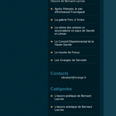
l'œuvre de Bernard Lacroix
Après l'Histoire, le site
d'Emmanuel Fournigault
La galerie Fert, à Yvoire
La vitrine des artistes et
associations en pays de Savoie
et Léman
Le Conseil Départemental de la
Haute-Savoie
Le musée de Fessy
Les Granges de Servette
Contacts
elisabart@orange.fr
Catégories
L'œuvre poétique de Bernard
Lacroix
L'œuvre artistique de Bernard
Lacroix