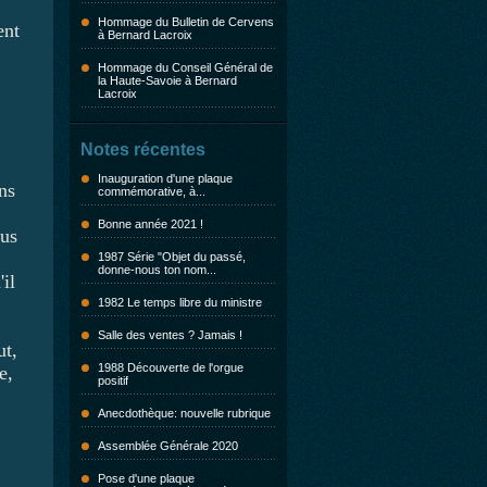
Hommage du Bulletin de Cervens
ent
à Bernard Lacroix
Hommage du Conseil Général de
la Haute-Savoie à Bernard
Lacroix
Notes récentes
Inauguration d'une plaque
ns
commémorative, à...
Bonne année 2021 !
ous
1987 Série "Objet du passé,
donne-nous ton nom...
il
1982 Le temps libre du ministre
Salle des ventes ? Jamais !
ut,
1988 Découverte de l'orgue
e,
positif
Anecdothèque: nouvelle rubrique
Assemblée Générale 2020
Pose d'une plaque