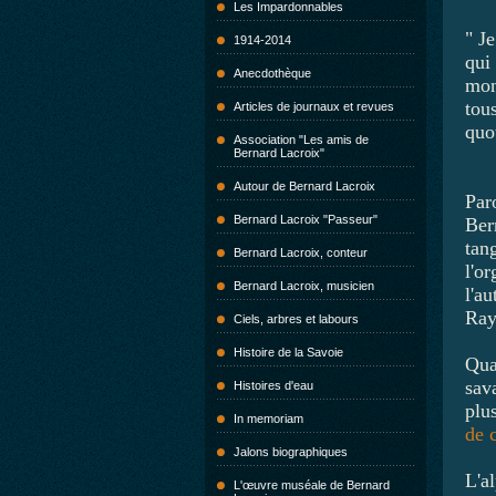
Les Impardonnables
" Je
1914-2014
qui 
Anecdothèque
mon
tou
Articles de journaux et revues
quo
Association "Les amis de
Bernard Lacroix"
Autour de Bernard Lacroix
Par
Bernard Lacroix "Passeur"
Bern
tang
Bernard Lacroix, conteur
l'o
Bernard Lacroix, musicien
l'au
Ray
Ciels, arbres et labours
Histoire de la Savoie
Qua
sava
Histoires d'eau
plu
In memoriam
de 
Jalons biographiques
L'al
L'œuvre muséale de Bernard