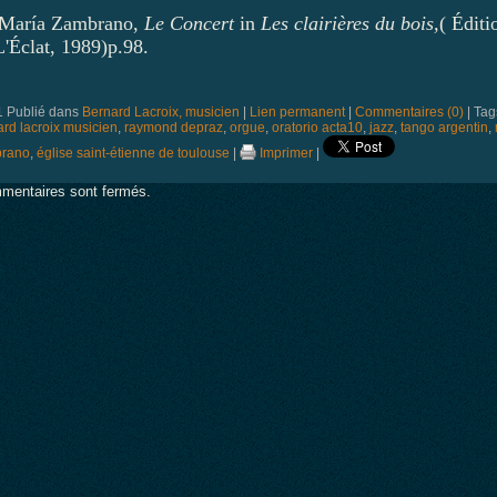
 María Zambrano,
Le Concert
in
Les clairières du bois,
( Éditi
L'Éclat, 1989)p.98.
1 Publié dans
Bernard Lacroix, musicien
|
Lien permanent
|
Commentaires (0)
| Tag
rd lacroix musicien
,
raymond depraz
,
orgue
,
oratorio acta10
,
jazz
,
tango argentin
,
rano
,
église saint-étienne de toulouse
|
Imprimer
|
mentaires sont fermés.