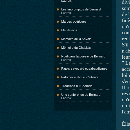
Lacroix
div
som
Les Impromptus de Bernard
Lacroix
de 
fid
Marges poétiques
qu'
Méditations
con
ren
Mémoire de la Savoie
S'il
Mémoire du Chablais
n'a
leur
Noël dans la poésie de Bernard
Lacroix
" L
acco
Patois savoyard et sabaudismes
loin
Patrimoine d'ici et d'ailleurs
s'en
Traditions du Chablais
Il r
rev
Une conférence de Bernard
Lacroix
qu'e
un 
l'am
Éli