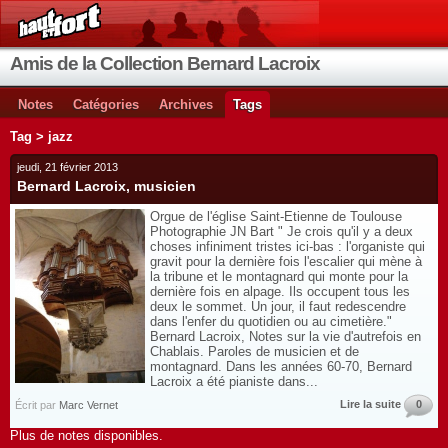
Amis de la Collection Bernard Lacroix
Notes
Catégories
Archives
Tags
Tag > jazz
jeudi, 21 février 2013
Bernard Lacroix, musicien
Orgue de l'église Saint-Etienne de Toulouse
Photographie JN Bart " Je crois qu'il y a deux
choses infiniment tristes ici-bas : l'organiste qui
gravit pour la dernière fois l'escalier qui mène à
la tribune et le montagnard qui monte pour la
dernière fois en alpage. Ils occupent tous les
deux le sommet. Un jour, il faut redescendre
dans l'enfer du quotidien ou au cimetière."
Bernard Lacroix, Notes sur la vie d'autrefois en
Chablais. Paroles de musicien et de
montagnard. Dans les années 60-70, Bernard
Lacroix a été pianiste dans...
Lire la suite
0
Écrit par
Marc Vernet
Plus de notes disponibles.