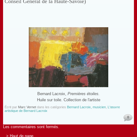
Conseil Général de la Haute-Savoie)
Bernard Lacroix,
Premières étoiles.
Huile sur toile. Collection de l'artiste
Écrit par
Marc Vernet
dans les catégories
Bernard Lacroix, musicien
,
L'œuvre
artistique de Bernard Lacroix
0
Les commentaires sont fermés.
> Haut de page