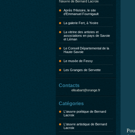
l'œuvre de Bernard Lacroix
Après l'Histoire, le site
d'Emmanuel Fournigault
La galerie Fert, à Yvoire
La vitrine des artistes et
associations en pays de Savoie
et Léman
Le Conseil Départemental de la
Haute-Savoie
Le musée de Fessy
Les Granges de Servette
Contacts
elisabart@orange.fr
Catégories
L'œuvre poétique de Bernard
Lacroix
L'œuvre artistique de Bernard
Lacroix
Pour