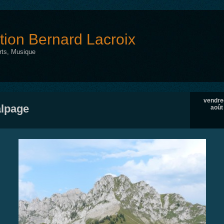
tion Bernard Lacroix
Arts, Musique
vendred
alpage
août