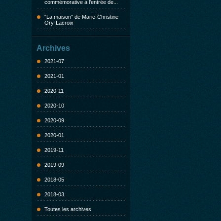
commémorative à l'entrée de...
"La maison" de Marie-Christine
Ory-Lacroix
Archives
2021-07
2021-01
2020-11
2020-10
2020-09
2020-01
2019-11
2019-09
2018-05
2018-03
Toutes les archives