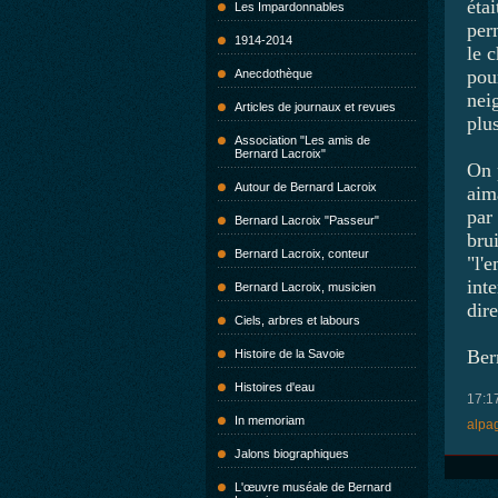
étai
Les Impardonnables
perm
1914-2014
le 
pou
Anecdothèque
neig
Articles de journaux et revues
plu
Association "Les amis de
Bernard Lacroix"
On 
Autour de Bernard Lacroix
aima
par 
Bernard Lacroix "Passeur"
brui
Bernard Lacroix, conteur
"l'
int
Bernard Lacroix, musicien
dire
Ciels, arbres et labours
Ber
Histoire de la Savoie
Histoires d'eau
17:1
In memoriam
alpa
Jalons biographiques
L'œuvre muséale de Bernard