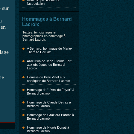
Nouvelle présidente de
l'association
e sur
Hommages à Bernard
a
Lacroix
 en
Textes, témoignages et
photographies en hommage à
Bernard Lacroix
A Bernard, hommage de Marie-
llage
Thérèse Deruaz
Allocution de Jean-Claude Fert
aux obsèques de Bernard
Lacroix
me
Homélie du Père Vittet aux
obsèques de Bernard Lacroix
Hommage de "L'Ami du Foyer" à
Bernard Lacroix
Hommage de Claude Detraz à
Bernard Lacroix
Hommage de Graziella Parenti à
Bernard Lacroix
Hommage de Nicole Donati à
Bernard Lacroix