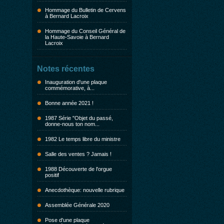
Hommage du Bulletin de Cervens
à Bernard Lacroix
Hommage du Conseil Général de
la Haute-Savoie à Bernard
Lacroix
Notes récentes
Inauguration d'une plaque
commémorative, à...
Bonne année 2021 !
1987 Série "Objet du passé,
donne-nous ton nom...
1982 Le temps libre du ministre
Salle des ventes ? Jamais !
1988 Découverte de l'orgue
positif
Anecdothèque: nouvelle rubrique
Assemblée Générale 2020
Pose d'une plaque