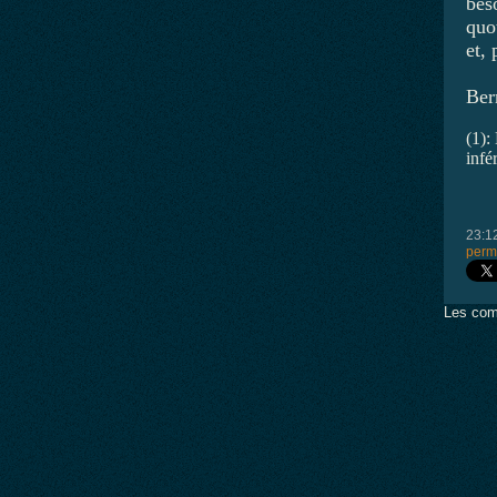
bes
quo
et,
Ber
(1):
infé
23:1
perm
Les com