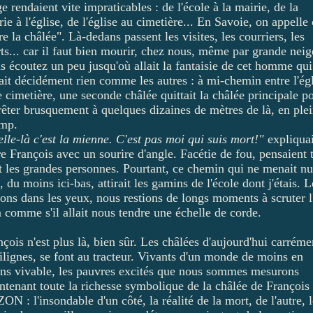
e rendaient vite impraticables : de l'école à la mairie, de la
ie à l'église, de l'église au cimetière... En Savoie, on appelle 
re la châlée". Là-dedans passent les visites, les courriers, les
ts... car il faut bien mourir, chez nous, même par grande neig
s écoutez un peu jusqu'où allait la fantaisie de cet homme qui
sait décidément rien comme les autres : à mi-chemin entre l'égl
e cimetière, une seconde châlée quittait la châlée principale p
rrêter brusquement à quelques dizaines de mètres de là, en ple
mp.
elle-là c'est la mienne. C'est pas moi qui suis mort!"
expliquai
re François avec un sourire d'angle. Facétie de fou, pensaient 
t les grandes personnes. Pourtant, ce chemin qui ne menait nu
, du moins ici-bas, attirait les gamins de l'école dont j'étais. L
cons dans les yeux, nous restions de longs moments à scruter l
à comme s'il allait nous tendre une échelle de corde.
çois n'est plus là, bien sûr. Les châlées d'aujourd'hui carréme
tilignes, se font au tracteur. Vivants d'un monde de moins en
ns vivable, les pauvres excités que nous sommes mesurons
ntenant toute la richesse symbolique de la châlée de François
N : l'insondable d'un côté, la réalité de la mort, de l'autre, l