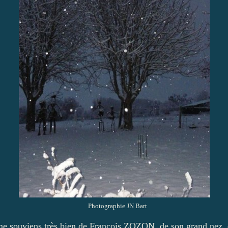
hotographie JN Bart
me souviens très bien de François ZOZON, de son grand nez,