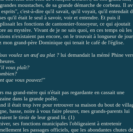
 grandes moustaches, de sa grande démarche de corbeau. Il av
 esprits", c'est-à-dire qu'il savait, qu'il voyait, qu'il entendait 
es qu'il était le seul à savoir, voir et entendre. Et puis il
lissait les fonctions de cantonnier-fossoyeur, ce qui ajoutait
ore au mystère. Vivant de je ne sais quoi, en ces temps où les
sions n'existaient pas encore, on le trouvait à longueur de jou
z mon grand-père Dominique qui tenait le café de l'église.
ous voulez un œuf au plat ?
lui demandait la mémé Phine vers
 heures.
'il vous plaît?
ombien?
nt que vous pouvez!"
rs ma grand-mère qui n'était pas regardante en cassait une
zaine dans la grande poêle.
nd il était trop ivre pour retrouver sa maison du bout de villa
gne, basse, noire à vous faire pleurer, mes grands-parents lui
aient le tiroir de leur grand lit. (1)
iver, ses fonctions municipales l'obligeaient à entretenir
rnellement les passages officiels, que les abondantes chutes d