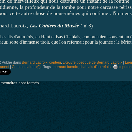
oin de merveilleux qui nous détourne un instant de la routine
tidienne, la profondeur de la tombe pour notre carcasse périss
 pour cette autre chose de nous-mêmes qui continue : l'immensi
nard Lacroix,
Les Cahiers du Musée
( n°3)
 Les lits d'autrefois, en Haut et Bas Chablais, comprenaient souvent un 
rieur, sorte d'immense tiroir, que l'on refermait pour la journée : le bériot
2 Publié dans
Bernard Lacroix, conteur
,
L'œuvre poétique de Bernard Lacroix
|
Lien
anent
|
Commentaires (0)
| Tags :
bernard lacroix
,
chablais d'autrefois
|
Imprime
mentaires sont fermés.