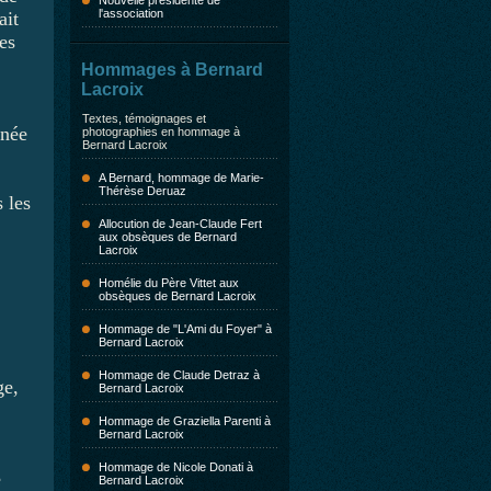
Nouvelle présidente de
l'association
ait
des
Hommages à Bernard
Lacroix
Textes, témoignages et
rnée
photographies en hommage à
Bernard Lacroix
A Bernard, hommage de Marie-
Thérèse Deruaz
 les
Allocution de Jean-Claude Fert
aux obsèques de Bernard
Lacroix
Homélie du Père Vittet aux
obsèques de Bernard Lacroix
Hommage de "L'Ami du Foyer" à
Bernard Lacroix
Hommage de Claude Detraz à
ge,
Bernard Lacroix
Hommage de Graziella Parenti à
Bernard Lacroix
Hommage de Nicole Donati à
e
Bernard Lacroix