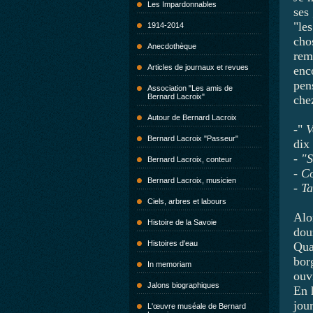
Les Impardonnables
ses
"les
1914-2014
chos
Anecdothèque
remp
Articles de journaux et revues
enc
pen
Association "Les amis de
Bernard Lacroix"
che
Autour de Bernard Lacroix
-"
V
Bernard Lacroix "Passeur"
dix
- "S
Bernard Lacroix, conteur
-
C
Bernard Lacroix, musicien
-
Ta
Ciels, arbres et labours
Alo
Histoire de la Savoie
dou
Histoires d'eau
Qua
bor
In memoriam
ouvr
Jalons biographiques
En h
jou
L'œuvre muséale de Bernard