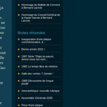
Hommage du Bulletin de Cervens
ça
à Bernard Lacroix
Hommage du Conseil Général de
e.
la Haute-Savoie à Bernard
Lacroix
 ne
ise
our
Notes récentes
in
Inauguration d'une plaque
commémorative, à...
t
Bonne année 2021 !
tout
1987 Série "Objet du passé,
lle
donne-nous ton nom...
es
1982 Le temps libre du ministre
'au-
Salle des ventes ? Jamais !
1988 Découverte de l'orgue
nt
positif
Anecdothèque: nouvelle rubrique
Assemblée Générale 2020
e
Pose d'une plaque