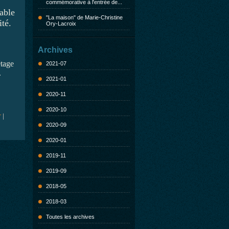
commémorative à l'entrée de...
able
"La maison" de Marie-Christine
té.
Ory-Lacroix
Archives
étage
2021-07
.
2021-01
2020-11
2020-10
r
|
2020-09
2020-01
2019-11
2019-09
2018-05
2018-03
Toutes les archives