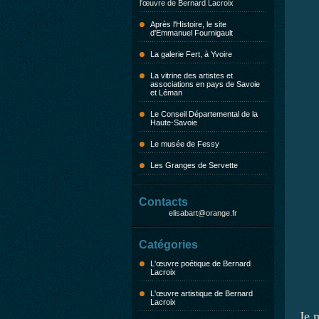
l'œuvre de Bernard Lacroix
Après l'Histoire, le site
d'Emmanuel Fournigault
La galerie Fert, à Yvoire
La vitrine des artistes et
associations en pays de Savoie
et Léman
Le Conseil Départemental de la
Haute-Savoie
Le musée de Fessy
Les Granges de Servette
Contacts
elisabart@orange.fr
Catégories
L'œuvre poétique de Bernard
Lacroix
P
L'œuvre artistique de Bernard
Lacroix
Je 