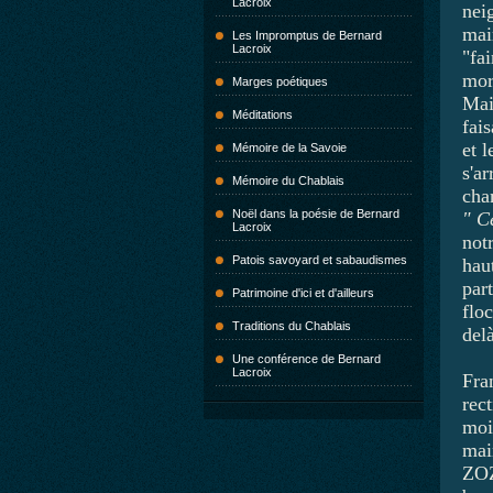
Lacroix
neig
mair
Les Impromptus de Bernard
Lacroix
"fai
mor
Marges poétiques
Mai
Méditations
fai
et l
Mémoire de la Savoie
s'a
Mémoire du Chablais
cha
Noël dans la poésie de Bernard
" C
Lacroix
not
Patois savoyard et sabaudismes
hau
part
Patrimoine d'ici et d'ailleurs
flo
Traditions du Chablais
del
Une conférence de Bernard
Lacroix
Fran
rec
moi
mai
ZOZO