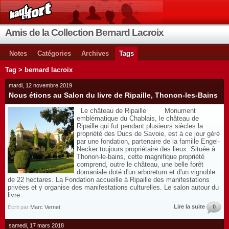
Amis de la Collection Bernard Lacroix
Notes
Catégories
Archives
Tags
Tag > bernard lacroix
mardi, 12 novembre 2019
Nous étions au Salon du livre de Ripaille, Thonon-les-Bains
Le château de Ripaille Monument
emblématique du Chablais, le château de
Ripaille qui fut pendant plusieurs siècles la
propriété des Ducs de Savoie, est à ce jour géré
par une fondation, partenaire de la famille Engel-
Necker toujours propriétaire des lieux. Située à
Thonon-le-bains, cette magnifique propriété
comprend, outre le château, une belle forêt
domaniale doté d'un arboretum et d'un vignoble
de 22 hectares. La Fondation accueille à Ripaille des manifestations
privées et y organise des manifestations culturelles. Le salon autour du
livre...
Lire la suite
0
Écrit par
Marc Vernet
samedi, 17 mars 2018