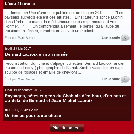
L'eau éternelle
Remise en Une d'une note publiée sur ce blog en 2012. "Les
paysans autrefois étaient des artistes." L'instituteur (Fabrice Luchini)
dans L'arbre, le maire, la médiathèque ou les sept hasards d'Éric
Rohmer. * " On comprendra aisément, je pense, qu'à l'aube du
troisième millénaire, remettre en activité un modeste...
Lire la suite
0
Écrit par
Marc Vernet
jeudi, 29 juin 2017
Bernard Lacroix en son musée
Reconstitution d'un chalet d'alpage, collection Bernard Lacroix, ancien
musée de Fessy ( photographie de Patrick Smith) Vaisselier en sapin,
sculpté de rosaces et entaillé de chevrons....
Lire la suite
0
Écrit par
Marc Vernet
lundi, 19 décembre 2016
Paysages, bêtes et gens du Chablais d'en haut, d'en bas et
au-delà, de Bernard et Jean-Michel Lacroix
mercredi, 29 avril 2015
Un temps pour toute chose
Plus de notes...