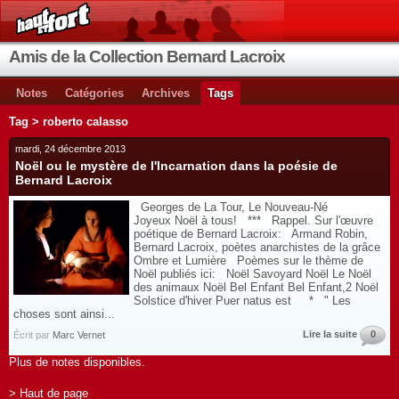
Amis de la Collection Bernard Lacroix
Notes
Catégories
Archives
Tags
Tag > roberto calasso
mardi, 24 décembre 2013
Noël ou le mystère de l'Incarnation dans la poésie de
Bernard Lacroix
Georges de La Tour, Le Nouveau-Né
Joyeux Noël à tous! *** Rappel. Sur l'œuvre
poétique de Bernard Lacroix: Armand Robin,
Bernard Lacroix, poètes anarchistes de la grâce
Ombre et Lumière Poèmes sur le thème de
Noël publiés ici: Noël Savoyard Noël Le Noël
des animaux Noël Bel Enfant Bel Enfant,2 Noël
Solstice d'hiver Puer natus est * " Les
choses sont ainsi...
Lire la suite
0
Écrit par
Marc Vernet
Plus de notes disponibles.
> Haut de page