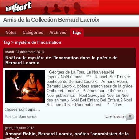
Amis de la Collection Bernard Lacroix
Notes
Catégories
Archives
Tags
Tag > mystère de l'incarnation
mardi, 24 décembre 2013
Noël ou le mystère de l'Incarnation dans la poésie de
Bernard Lacroix
Georges de La Tour, Le Nouveau-Né
Joyeux Noël à tous! *** Rappel. Sur l'œuvre
poétique de Bernard Lacroix: Armand Robin,
Bernard Lacroix, poètes anarchistes de la grâce
Ombre et Lumière Poèmes sur le thème de
Noël publiés ici: Noël Savoyard Noël Le Noël
des animaux Noël Bel Enfant Bel Enfant,2 Noël
Solstice d'hiver Puer natus est * " Les
choses sont ainsi...
Lire la suite
0
Écrit par
Marc Vernet
jeudi, 19 juillet 2012
Armand Robin, Bernard Lacroix, poètes "anarchistes de la
grâce"