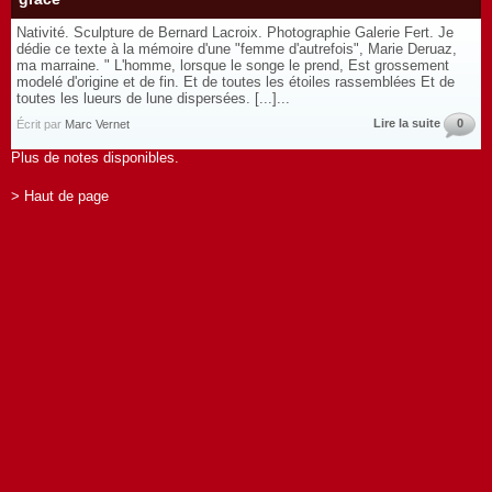
Nativité. Sculpture de Bernard Lacroix. Photographie Galerie Fert. Je
dédie ce texte à la mémoire d'une "femme d'autrefois", Marie Deruaz,
ma marraine. " L'homme, lorsque le songe le prend, Est grossement
modelé d'origine et de fin. Et de toutes les étoiles rassemblées Et de
toutes les lueurs de lune dispersées. [...]...
Lire la suite
0
Écrit par
Marc Vernet
Plus de notes disponibles.
> Haut de page