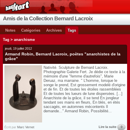
Amis de la Collection Bernard Lacroix
Notes
Catégories
Archives
Tags
Tag > anarchisme
jeudi, 19 juillet 2012
Armand Robin, Bernard Lacroix, poètes "anarchistes de la
grâce"
Nativité. Sculpture de Bernard Lacroix.
Photographie Galerie Fert. Je dédie ce texte à la
mémoire d'une "femme d'autrefois", Marie
Deruaz, ma marraine. " L'homme, lorsque le
songe le prend, Est grossement modelé d'origine
et de fin. Et de toutes les étoiles rassemblées
Et de toutes les lueurs de lune dispersées. [...]
Anarchiste de la grâce, il se tend En jongleur
tendant ses mains en fleurs, En blés, en étés
saccagés, en automnes mécontents Il
demande..." Armand Robin, Possibilité...
Lire la suite
0
Écrit par
Marc Vernet