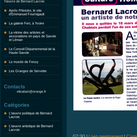
l'œuvre de Bernard Lacroix
Après l'Histoire, le site
d'Emmanuel Fournigault
La galerie Fert, à Yvoire
La vitrine des artistes et
associations en pays de Savoie
et Léman
Le Conseil Départemental de la
Haute-Savoie
Le musée de Fessy
Les Granges de Servette
Contacts
elisabart@orange.fr
Catégories
L'œuvre poétique de Bernard
Lacroix
L'œuvre artistique de Bernard
Lacroix
07:30 |
Lien permanent
|
Comm