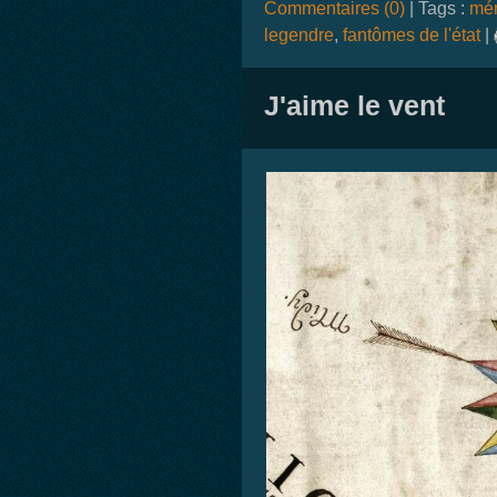
Commentaires (0)
| Tags :
mém
legendre
,
fantômes de l'état
|
J'aime le vent