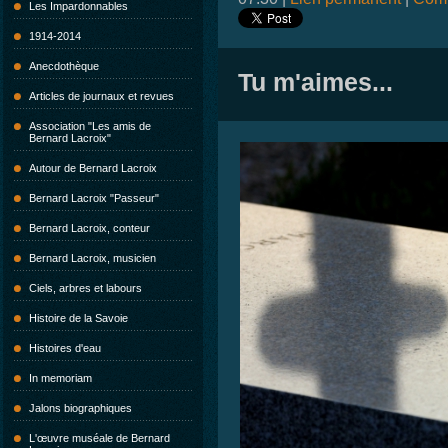
Les Impardonnables
1914-2014
Anecdothèque
Tu m'aimes...
Articles de journaux et revues
Association "Les amis de
Bernard Lacroix"
Autour de Bernard Lacroix
Bernard Lacroix "Passeur"
Bernard Lacroix, conteur
Bernard Lacroix, musicien
Ciels, arbres et labours
Histoire de la Savoie
Histoires d'eau
In memoriam
Jalons biographiques
L'œuvre muséale de Bernard