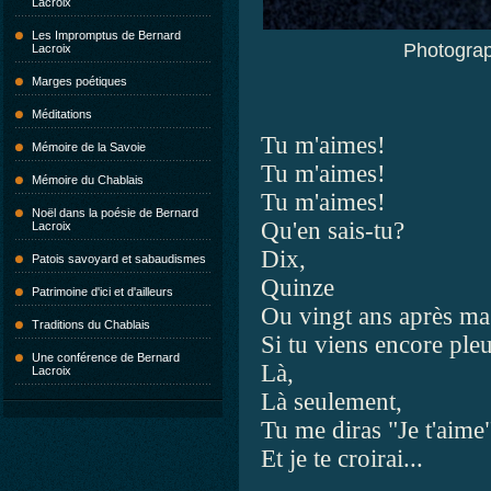
Lacroix
Les Impromptus de Bernard
Photogra
Lacroix
Marges poétiques
Méditations
Tu m'aimes!
Mémoire de la Savoie
Tu m'aimes!
Mémoire du Chablais
Tu m'aimes!
Noël dans la poésie de Bernard
Qu'en sais-tu?
Lacroix
Dix,
Patois savoyard et sabaudismes
Quinze
Patrimoine d'ici et d'ailleurs
Ou vingt ans après ma
Traditions du Chablais
Si tu viens encore ple
Une conférence de Bernard
Là,
Lacroix
Là seulement,
Tu me diras "Je t'aime
Et je te croirai...